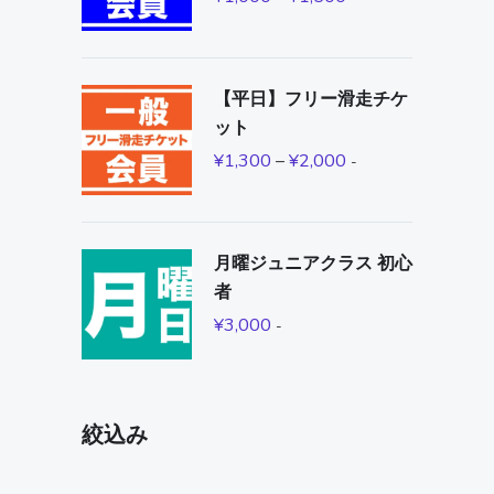
【平日】フリー滑走チケ
ット
¥
1,300
–
¥
2,000
-
月曜ジュニアクラス 初心
者
¥
3,000
-
絞込み