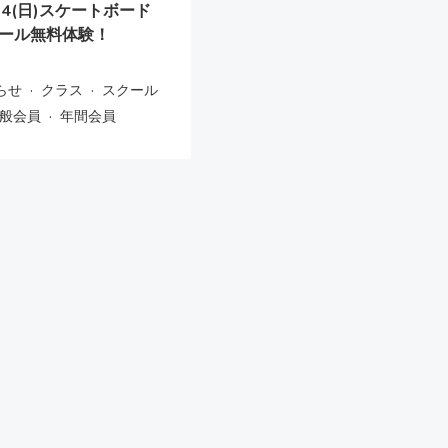
/24(日)スケートボード
ール無料体験！
·
·
らせ
クラス
スクール
·
般会員
年間会員