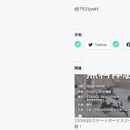
@792tjwkt
共有:
Twitter
関連
12/24(日)スケートボードス
験！