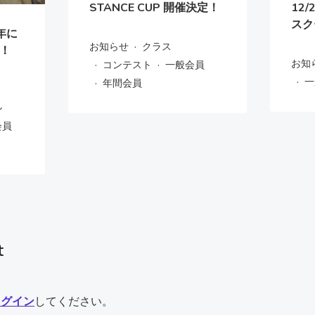
STANCE CUP 開催決定！
12
スク
 年に
·
お知らせ
クラス
！
·
·
お知
コンテスト
一般会員
·
·
一
年間会員
ル
会員
t
ログイン
してください。