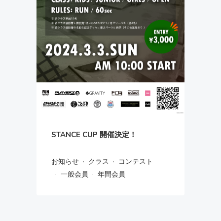
STANCE CUP 開催決定！
·
·
お知らせ
クラス
コンテスト
·
·
一般会員
年間会員